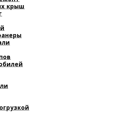
ых крыш
т
ей
фанеры
али
пов
мобилей
или
погрузкой