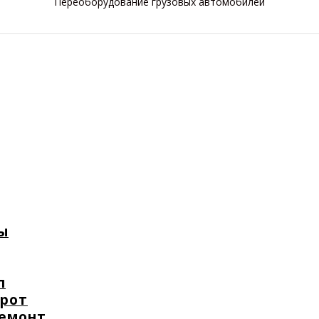
Переоборудование грузовых автомобилей
ы
п
орот
ремонт