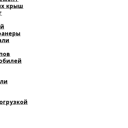
ых крыш
т
ей
фанеры
али
пов
мобилей
или
погрузкой