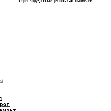
Переоборудование грузовых автомобилей
ы
п
орот
ремонт