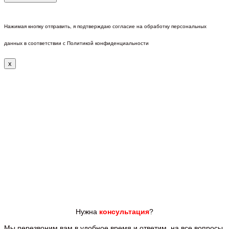
Нажимая кнопку отправить, я подтверждаю согласие на обработку персональных
данных в соответствии с Политикой конфиденциальности
x
Нужна
консультация
?
Мы перезвоним вам
в удобное время и ответим
на все
вопросы.