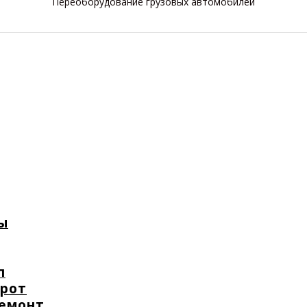
Переоборудование грузовых автомобилей
ы
п
орот
ремонт