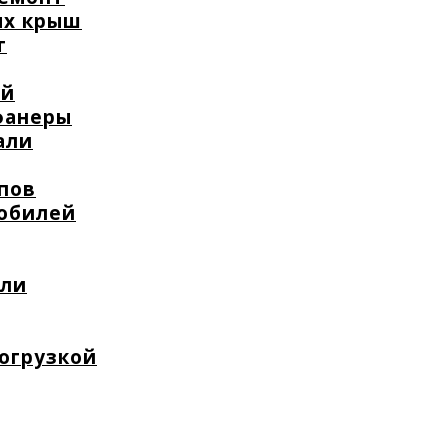
ых крыш
т
ей
фанеры
али
пов
мобилей
или
погрузкой