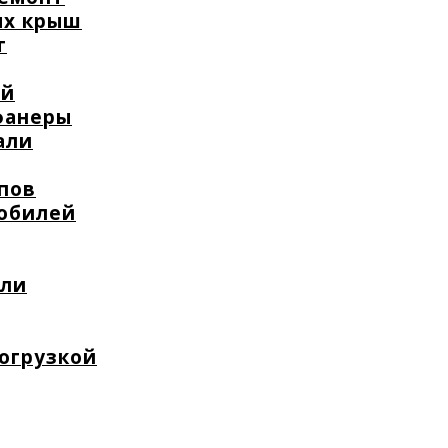
ых крыш
т
ей
фанеры
али
пов
мобилей
или
погрузкой