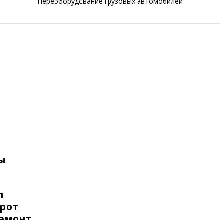
Переоборудование грузовых автомобилей
ы
п
орот
ремонт