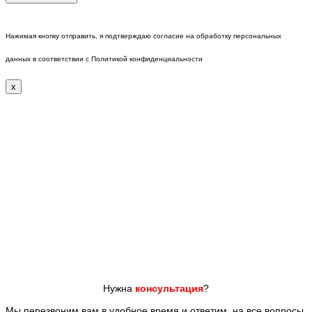
Нажимая кнопку отправить, я подтверждаю согласие на обработку персональных
данных в соответствии с Политикой конфиденциальности
x
Нужна
консультация
?
Мы перезвоним вам
в удобное время и ответим
на все
вопросы.