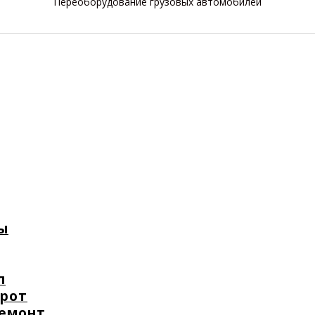
Переоборудование грузовых автомобилей
ы
п
орот
ремонт