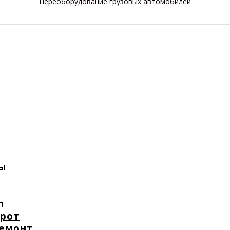
Переоборудование грузовых автомобилей
ы
п
орот
ремонт