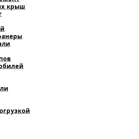
ых крыш
т
ей
фанеры
али
пов
мобилей
или
погрузкой